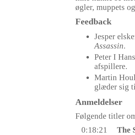
øgler, muppets o
Feedback
Jesper elsk
Assassin
.
Peter I Hans
afspillere.
Martin Houl
glæder sig t
Anmeldelser
Følgende titler om
0:18:21
The 