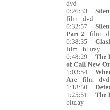
dvd
0:26:33
Silen
film
dvd
0:32:57
Silen
Part 2
film
d
0:38:35
Clas
film
bluray
0:48:29
The 
of Call New O
1:03:54
Wher
Are
film
dvd
1:18:50
Defe
1:25:51
The 
bluray