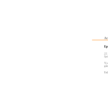
Ar
Epi
22.
Spi
Vi 
gåe
Føl