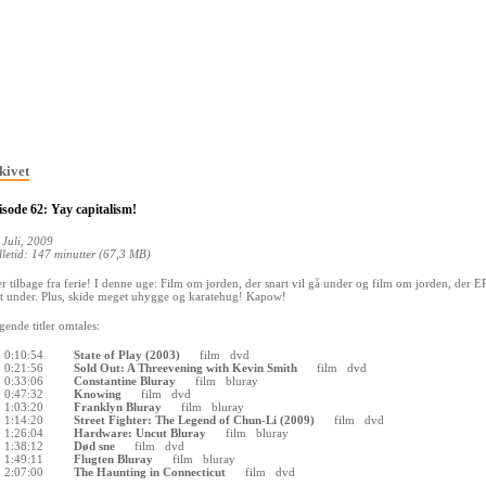
kivet
sode 62: Yay capitalism!
 Juli, 2009
lletid: 147 minutter (67,3 MB)
er tilbage fra ferie! I denne uge: Film om jorden, der snart vil gå under og film om jorden, der E
t under. Plus, skide meget uhygge og karatehug! Kapow!
gende titler omtales:
0:10:54
State of Play (2003)
film
dvd
0:21:56
Sold Out: A Threevening with Kevin Smith
film
dvd
0:33:06
Constantine Bluray
film
bluray
0:47:32
Knowing
film
dvd
1:03:20
Franklyn Bluray
film
bluray
1:14:20
Street Fighter: The Legend of Chun-Li (2009)
film
dvd
1:26:04
Hardware: Uncut Bluray
film
bluray
1:38:12
Død sne
film
dvd
1:49:11
Flugten Bluray
film
bluray
2:07:00
The Haunting in Connecticut
film
dvd