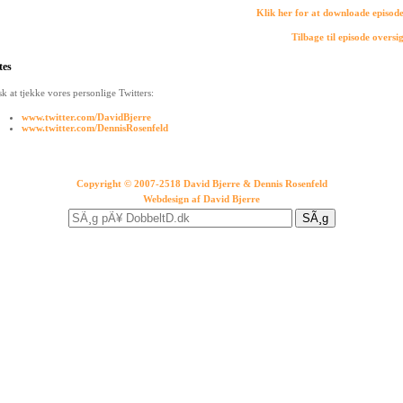
Klik her for at downloade episod
Tilbage til episode oversi
tes
k at tjekke vores personlige Twitters:
www.twitter.com/DavidBjerre
www.twitter.com/DennisRosenfeld
Copyright © 2007-2518 David Bjerre & Dennis Rosenfeld
Webdesign af
David Bjerre
SÃ¸g