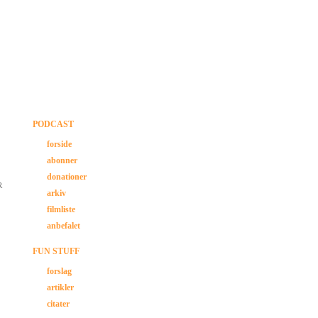
PODCAST
forside
abonner
donationer
R
arkiv
filmliste
anbefalet
FUN STUFF
forslag
artikler
citater