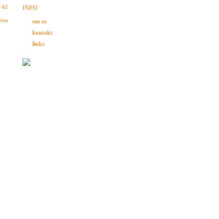
e 62
INFO
gten
om os
kontakt
links