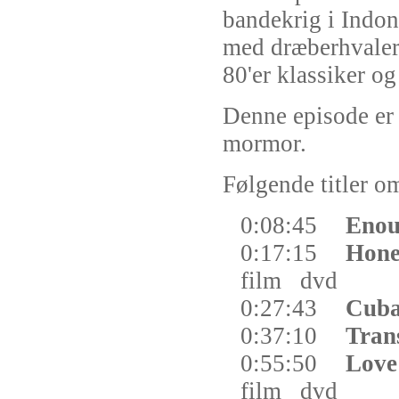
bandekrig i Indo
med dræberhvaler 
80'er klassiker o
Denne episode er 
mormor.
Følgende titler om
0:08:45
Enou
0:17:15
Hone
film
dvd
0:27:43
Cub
0:37:10
Tran
0:55:50
Love
film
dvd