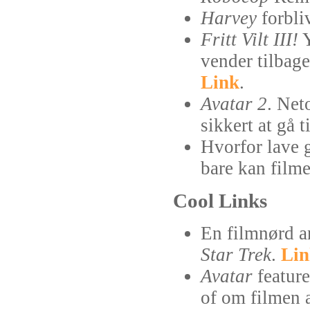
Harvey
forbli
Fritt Vilt III!
Y
vender tilbage
Link
.
Avatar 2
. Net
sikkert at gå 
Hvorfor lave g
bare kan film
Cool Links
En filmnørd 
Star Trek
.
Lin
Avatar
feature
of om filmen 