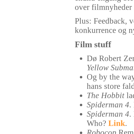
over filmnyheder 
Plus: Feedback, 
konkurrence og ny
Film stuff
Dø Robert Zem
Yellow Subma
Og by the way.
hans store fal
The Hobbit
la
Spiderman 4
.
Spiderman 4
.
Who?
Link
.
Robocop
Rema