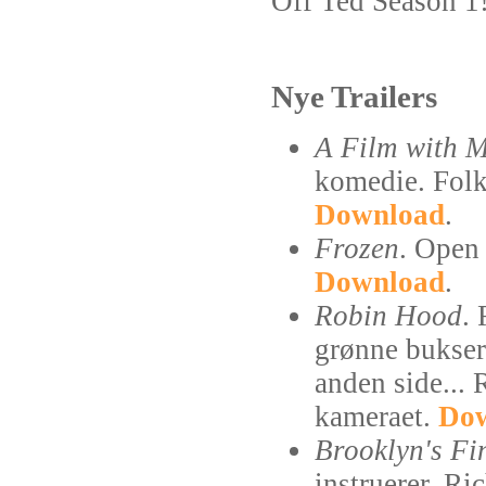
Off Ted Season 1
Nye Trailers
A Film with M
komedie. Folk 
Download
.
Frozen
. Open 
Download
.
Robin Hood
.
grønne bukser
anden side... 
kameraet.
Do
Brooklyn's Fi
instruerer. R